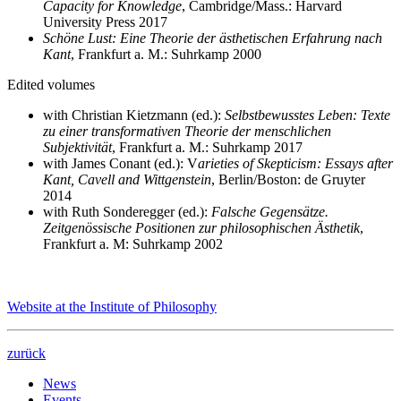
Capacity for Knowledge
, Cambridge/Mass.: Harvard
University Press 2017
Schöne Lust: Eine Theorie der ästhetischen Erfahrung nach
Kant
, Frankfurt a. M.: Suhrkamp 2000
Edited volumes
with Christian Kietzmann (ed.):
Selbstbewusstes Leben: Texte
zu einer transformativen Theorie der menschlichen
Subjektivität
, Frankfurt a. M.: Suhrkamp 2017
with James Conant (ed.): V
arieties of Skepticism: Essays after
Kant, Cavell and Wittgenstein
, Berlin/Boston: de Gruyter
2014
with Ruth Sonderegger (ed.):
Falsche Gegensätze.
Zeitgenössische Positionen zur philosophischen Ästhetik
,
Frankfurt a. M: Suhrkamp 2002
Website at the Institute of Philosophy
zurück
News
Events