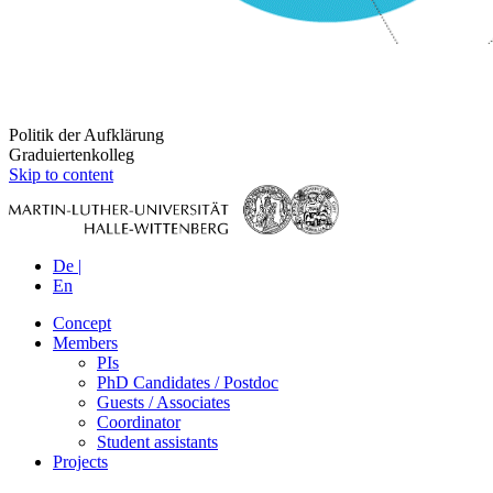
Politik der Aufklärung
Graduiertenkolleg
Skip to content
De |
En
Concept
Members
PIs
PhD Candidates / Postdoc
Guests / Associates
Coordinator
Student assistants
Projects